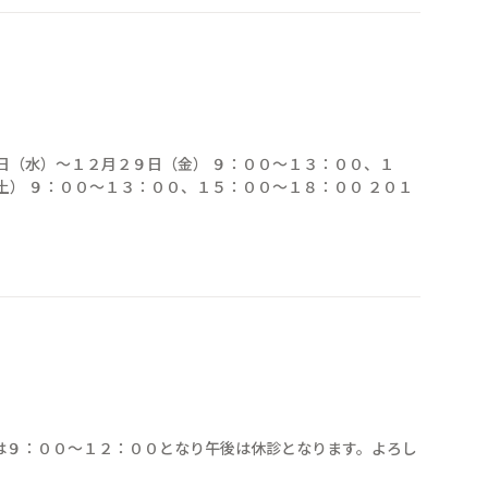
日（水）〜１２月２９日（金） ９：００〜１３：００、１
土） ９：００〜１３：００、１５：００〜１８：００ ２０１
は９：００〜１２：００となり午後は休診となります。よろし